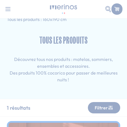
QUIZ | Découvrez votre matelas idéal !
i
Allez au contenu
Faire une
Accueil
Tous les produits
Simple
Tous les produits : 160x190 cm
TOUS LES PRODUITS
Découvrez tous nos produits : matelas, sommiers,
ensembles et accessoires.
Des produits 100% cocorico pour passer de meilleures
nuits !
1
résultats
Filtrer