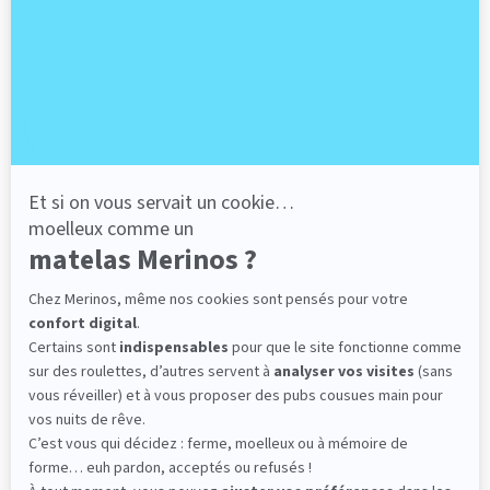
lattes, vous évitez les douleurs au petit matin.
(10 avis)
501,00 €
Découvrir
Livraison gratuite
Fabrication Française
101 nuits d'essai*