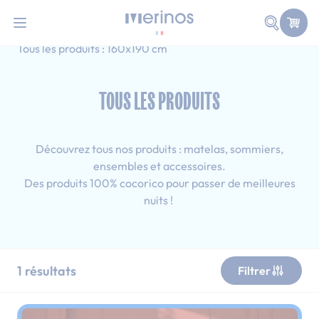
101 nuits d'essai pour tester votre matelas
Allez au contenu
Faire une
Accueil
Tous les produits
Simple
Tous les produits : 160x190 cm
TOUS LES PRODUITS
Découvrez tous nos produits : matelas, sommiers,
ensembles et accessoires.
Des produits 100% cocorico pour passer de meilleures
nuits !
1
résultats
Filtrer