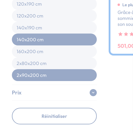
120x190 cm
Le pl
Grâce à
120x200 cm
sommier
son sou
140x190 cm
dos et 
ses lat
140x200 cm
au peti
501,0
160x200 cm
2x80x200 cm
2x90x200 cm
Prix
Réinitialiser