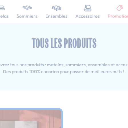
101 nuits d'essai pour tester votre matelas
elas
Sommiers
Ensembles
Accessoires
Promotio
 160x190 cm
TOUS LES PRODUITS
rez tous nos produits : matelas, sommiers, ensembles et acces
Des produits 100% cocorico pour passer de meilleures nuits !