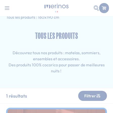
101 nuits d'essai pour tester votre matelas
Allez au contenu
Faire une
Accueil
Tous les produits
Adulte
Tous les produits : 160x190 cm
TOUS LES PRODUITS
Découvrez tous nos produits : matelas, sommiers,
ensembles et accessoires.
Des produits 100% cocorico pour passer de meilleures
nuits !
1
résultats
Filtrer