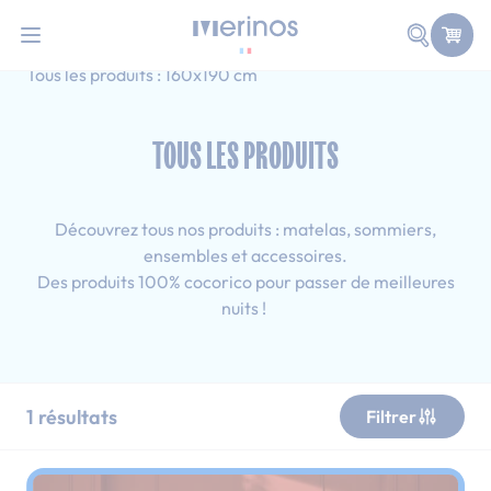
101 nuits d'essai pour tester votre matelas
Allez au contenu
Faire une
Accueil
Tous les produits
Adulte
Tous les produits : 160x190 cm
TOUS LES PRODUITS
Découvrez tous nos produits : matelas, sommiers,
ensembles et accessoires.
Des produits 100% cocorico pour passer de meilleures
nuits !
1
résultats
Filtrer