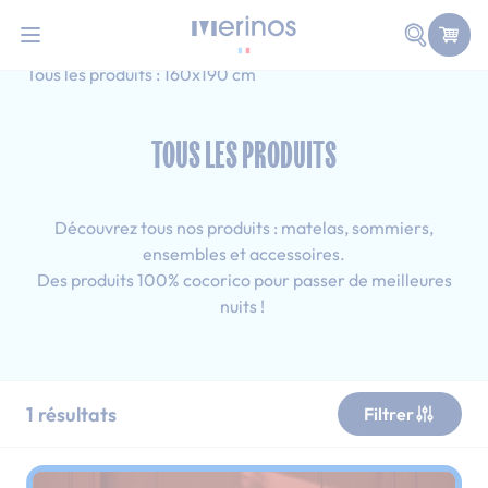
101 nuits d'essai pour tester votre matelas
Allez au contenu
Faire une
Accueil
Tous les produits
Adulte
Tous les produits : 160x190 cm
TOUS LES PRODUITS
Découvrez tous nos produits : matelas, sommiers,
ensembles et accessoires.
Des produits 100% cocorico pour passer de meilleures
nuits !
1
résultats
Filtrer