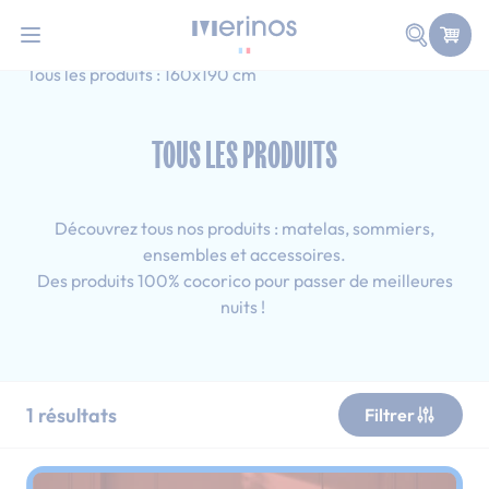
101 nuits d'essai pour tester votre matelas
Allez au contenu
Faire une
Accueil
Tous les produits
Ado
Tous les produits : 160x190 cm
TOUS LES PRODUITS
Découvrez tous nos produits : matelas, sommiers,
ensembles et accessoires.
Des produits 100% cocorico pour passer de meilleures
nuits !
1
résultats
Filtrer