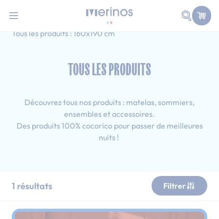
101 nuits d'essai pour tester votre matelas
Allez au contenu
Faire une
Accueil
Tous les produits
Simple
Tous les produits : 160x190 cm
TOUS LES PRODUITS
Découvrez tous nos produits : matelas, sommiers,
ensembles et accessoires.
Des produits 100% cocorico pour passer de meilleures
nuits !
1
résultats
Filtrer