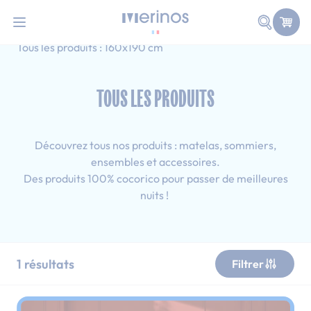
101 nuits d'essai pour tester votre matelas
Allez au contenu
Faire une
Accueil
Tous les produits
Adulte
Tous les produits : 160x190 cm
TOUS LES PRODUITS
Découvrez tous nos produits : matelas, sommiers,
ensembles et accessoires.
Des produits 100% cocorico pour passer de meilleures
nuits !
1
résultats
Filtrer