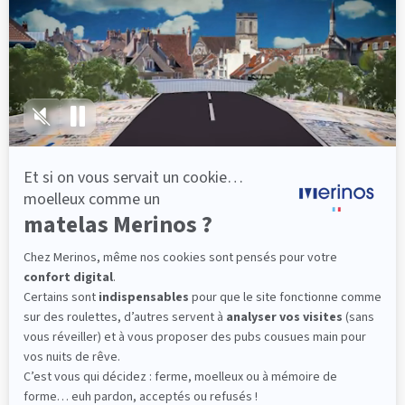
lattes, vous évitez les douleurs au petit matin.
(10 avis)
501,00 €
Dès
Découvrir
Livraison gratuite
Marque Française
101 nuits d'essai*