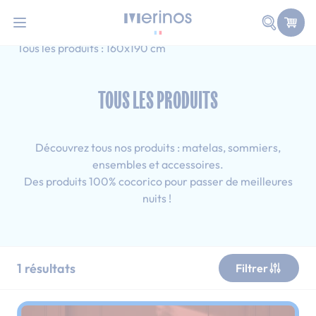
101 nuits d'essai pour tester votre matelas
Allez au contenu
Faire une
Accueil
Tous les produits
Adulte
Tous les produits : 160x190 cm
TOUS LES PRODUITS
Découvrez tous nos produits : matelas, sommiers,
ensembles et accessoires.
Des produits 100% cocorico pour passer de meilleures
nuits !
1
résultats
Filtrer