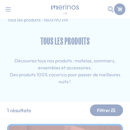
101 nuits d'essai pour tester votre matelas
Allez au contenu
Faire une
Accueil
Tous les produits
Adulte
Tous les produits : 160x190 cm
TOUS LES PRODUITS
Découvrez tous nos produits : matelas, sommiers,
ensembles et accessoires.
Des produits 100% cocorico pour passer de meilleures
nuits !
1
résultats
Filtrer