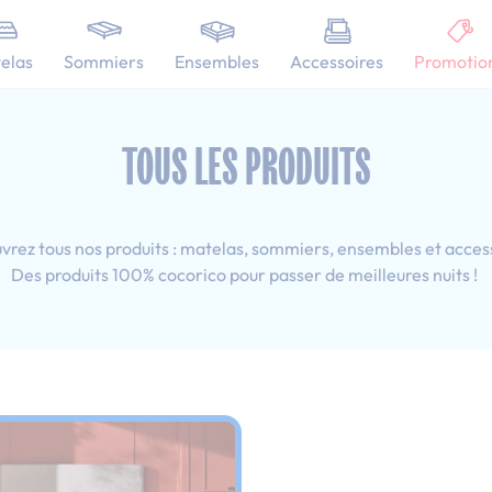
101 nuits d'essai pour tester votre matelas
elas
Sommiers
Ensembles
Accessoires
Promotio
 160x190 cm
TOUS LES PRODUITS
rez tous nos produits : matelas, sommiers, ensembles et acces
Des produits 100% cocorico pour passer de meilleures nuits !