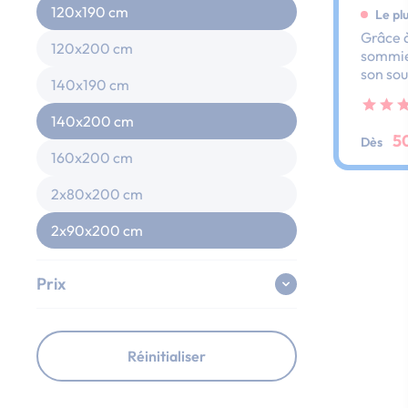
120x190 cm
Le pl
Grâce à
120x200 cm
sommier
son sou
140x190 cm
dos et 
ses lat
140x200 cm
au peti
5
Dès
160x200 cm
2x80x200 cm
2x90x200 cm
Prix
Réinitialiser