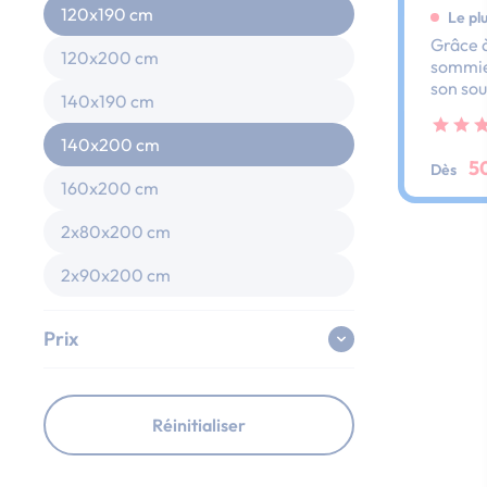
120x190 cm
Le pl
Grâce à
120x200 cm
sommier
son sou
140x190 cm
dos et 
ses lat
140x200 cm
au peti
5
Dès
160x200 cm
2x80x200 cm
2x90x200 cm
Prix
Réinitialiser