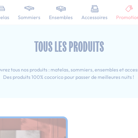
101 nuits d'essai pour tester votre matelas
elas
Sommiers
Ensembles
Accessoires
Promotio
 160x190 cm
TOUS LES PRODUITS
rez tous nos produits : matelas, sommiers, ensembles et acces
Des produits 100% cocorico pour passer de meilleures nuits !