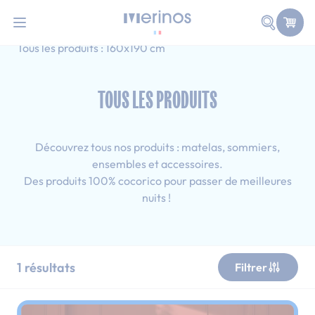
101 nuits d'essai pour tester votre matelas
Allez au contenu
Faire une
Accueil
Tous les produits
Adulte
Tous les produits : 160x190 cm
TOUS LES PRODUITS
Découvrez tous nos produits : matelas, sommiers,
ensembles et accessoires.
Des produits 100% cocorico pour passer de meilleures
nuits !
1
résultats
Filtrer