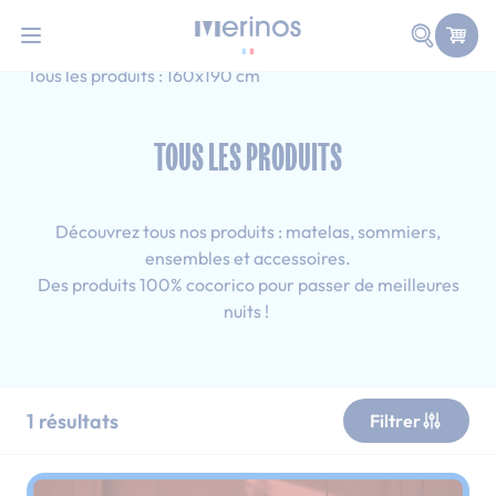
101 nuits d'essai pour tester votre matelas
Allez au contenu
Faire une
Accueil
Tous les produits
Adulte
Tous les produits : 160x190 cm
TOUS LES PRODUITS
Découvrez tous nos produits : matelas, sommiers,
ensembles et accessoires.
Des produits 100% cocorico pour passer de meilleures
nuits !
1
résultats
Filtrer