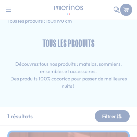
101 nuits d'essai pour tester votre matelas
Allez au contenu
Faire une
Accueil
Tous les produits
Adulte
Tous les produits : 160x190 cm
TOUS LES PRODUITS
Découvrez tous nos produits : matelas, sommiers,
ensembles et accessoires.
Des produits 100% cocorico pour passer de meilleures
nuits !
1
résultats
Filtrer