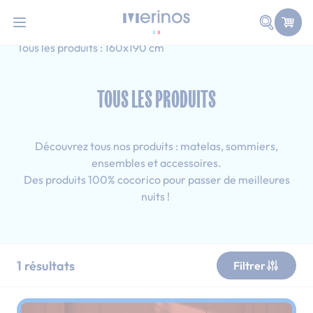
101 nuits d'essai pour tester votre matelas
Allez au contenu
Faire une
Accueil
Tous les produits
Simple
Tous les produits : 160x190 cm
TOUS LES PRODUITS
Découvrez tous nos produits : matelas, sommiers,
ensembles et accessoires.
Des produits 100% cocorico pour passer de meilleures
nuits !
1
résultats
Filtrer