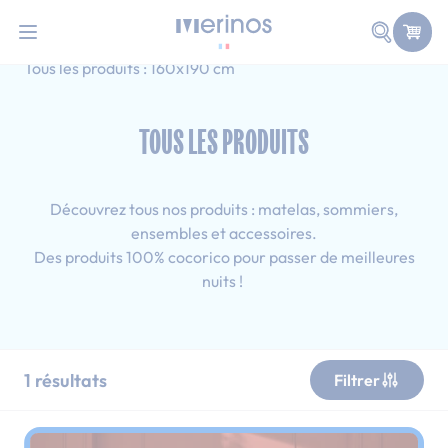
101 nuits d'essai pour tester votre matelas
Allez au contenu
Faire une
Accueil
Tous les produits
Simple
Tous les produits : 160x190 cm
TOUS LES PRODUITS
Découvrez tous nos produits : matelas, sommiers,
ensembles et accessoires.
Des produits 100% cocorico pour passer de meilleures
nuits !
1
résultats
Filtrer