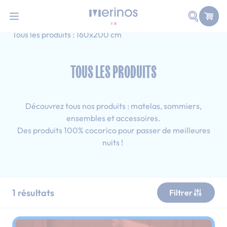
101 nuits d'essai pour tester votre matelas
Allez au contenu
Faire une
Accueil
Tous les produits
Simple
Tous les produits : 160x200 cm
TOUS LES PRODUITS
Découvrez tous nos produits : matelas, sommiers,
ensembles et accessoires.
Des produits 100% cocorico pour passer de meilleures
nuits !
1
résultats
Filtrer