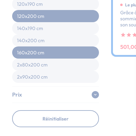
120x190 cm
Le pl
Grâce à
120x200 cm
sommier
son sou
140x190 cm
dos et 
ses lat
140x200 cm
au peti
501,0
160x200 cm
2x80x200 cm
2x90x200 cm
Prix
Réinitialiser