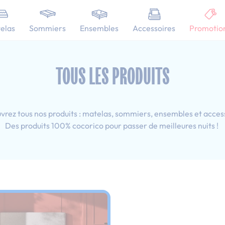
101 nuits d'essai pour tester votre matelas
elas
Sommiers
Ensembles
Accessoires
Promotio
 160x200 cm
TOUS LES PRODUITS
rez tous nos produits : matelas, sommiers, ensembles et acces
Des produits 100% cocorico pour passer de meilleures nuits !