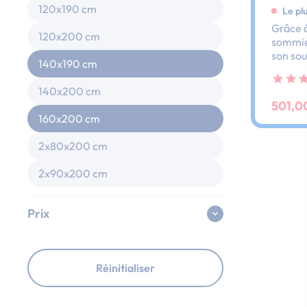
120x190 cm
Le pl
Grâce à
120x200 cm
sommier
son sou
140x190 cm
dos et 
ses lat
140x200 cm
au peti
501,0
160x200 cm
2x80x200 cm
2x90x200 cm
Prix
Réinitialiser