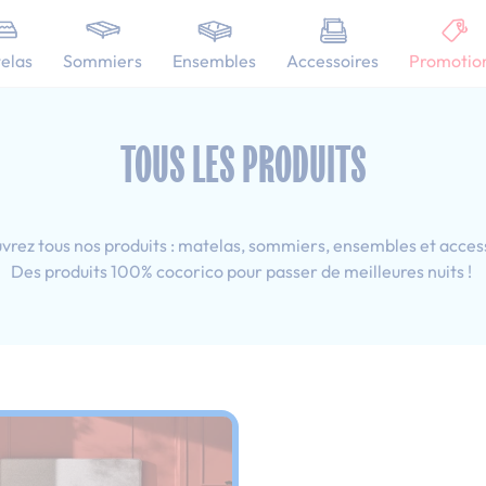
101 nuits d'essai pour tester votre matelas
elas
Sommiers
Ensembles
Accessoires
Promotio
 160x200 cm
TOUS LES PRODUITS
rez tous nos produits : matelas, sommiers, ensembles et acces
Des produits 100% cocorico pour passer de meilleures nuits !