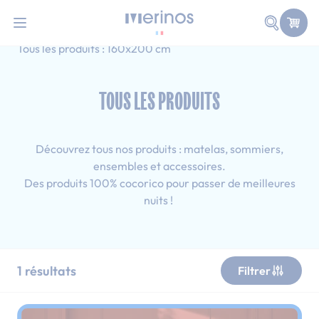
101 nuits d'essai pour tester votre matelas
Allez au contenu
Faire une
Accueil
Tous les produits
Ado
Tous les produits : 160x200 cm
TOUS LES PRODUITS
Découvrez tous nos produits : matelas, sommiers,
ensembles et accessoires.
Des produits 100% cocorico pour passer de meilleures
nuits !
1
résultats
Filtrer