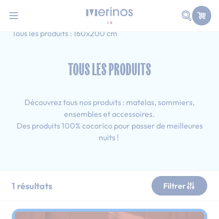
101 nuits d'essai pour tester votre matelas
Allez au contenu
Faire une
Accueil
Tous les produits
Simple
Tous les produits : 160x200 cm
TOUS LES PRODUITS
Découvrez tous nos produits : matelas, sommiers,
ensembles et accessoires.
Des produits 100% cocorico pour passer de meilleures
nuits !
1
résultats
Filtrer