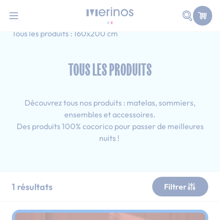
101 nuits d'essai pour tester votre matelas
Allez au contenu
Faire une
Accueil
Tous les produits
Ado
Tous les produits : 160x200 cm
TOUS LES PRODUITS
Découvrez tous nos produits : matelas, sommiers,
ensembles et accessoires.
Des produits 100% cocorico pour passer de meilleures
nuits !
1
résultats
Filtrer