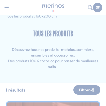
101 nuits d'essai pour tester votre matelas
Allez au contenu
Faire une
Accueil
Tous les produits
Ado
Tous les produits : 160x200 cm
TOUS LES PRODUITS
Découvrez tous nos produits : matelas, sommiers,
ensembles et accessoires.
Des produits 100% cocorico pour passer de meilleures
nuits !
1
résultats
Filtrer