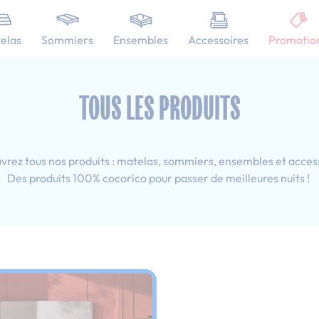
101 nuits d'essai pour tester votre matelas
elas
Sommiers
Ensembles
Accessoires
Promotio
 160x200 cm
TOUS LES PRODUITS
rez tous nos produits : matelas, sommiers, ensembles et acces
Des produits 100% cocorico pour passer de meilleures nuits !