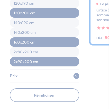
120x190 cm
Le pl
Grâce à
120x200 cm
sommier
son sou
140x190 cm
dos et 
ses lat
140x200 cm
au peti
5
Dès
160x200 cm
2x80x200 cm
2x90x200 cm
Prix
Réinitialiser