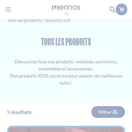
101 nuits d'essai pour tester votre matelas
Allez au contenu
Faire une
Accueil
Tous les produits
Adulte
Tous les produits : 160x200 cm
TOUS LES PRODUITS
Découvrez tous nos produits : matelas, sommiers,
ensembles et accessoires.
Des produits 100% cocorico pour passer de meilleures
nuits !
1
résultats
Filtrer