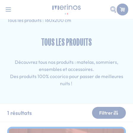
101 nuits d'essai pour tester votre matelas
Allez au contenu
Faire une
Accueil
Tous les produits
Ado
Tous les produits : 160x200 cm
TOUS LES PRODUITS
Découvrez tous nos produits : matelas, sommiers,
ensembles et accessoires.
Des produits 100% cocorico pour passer de meilleures
nuits !
1
résultats
Filtrer