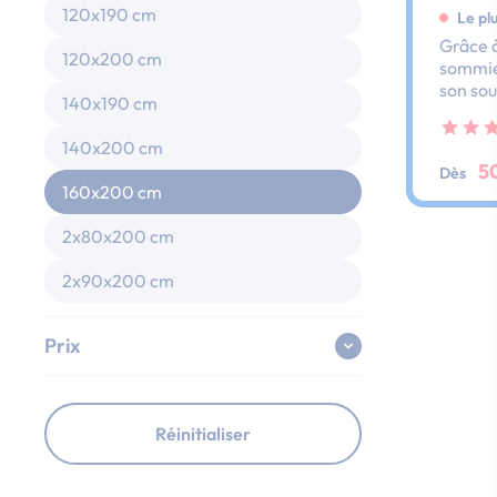
120x190 cm
Le pl
Grâce à
120x200 cm
sommier
son sou
140x190 cm
dos et 
ses lat
140x200 cm
au peti
5
Dès
160x200 cm
2x80x200 cm
2x90x200 cm
Prix
Réinitialiser