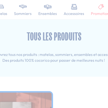
101 nuits d'essai pour tester votre matelas
elas
Sommiers
Ensembles
Accessoires
Promotio
 160x200 cm
TOUS LES PRODUITS
rez tous nos produits : matelas, sommiers, ensembles et acces
Des produits 100% cocorico pour passer de meilleures nuits !