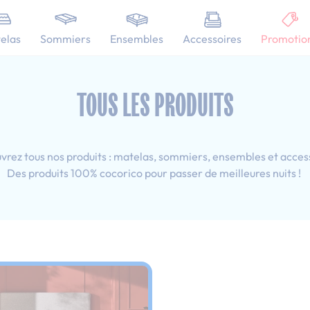
101 nuits d'essai pour tester votre matelas
elas
Sommiers
Ensembles
Accessoires
Promotio
x190 cm
TOUS LES PRODUITS
rez tous nos produits : matelas, sommiers, ensembles et acces
Des produits 100% cocorico pour passer de meilleures nuits !