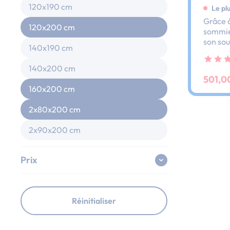
120x190 cm
Le pl
Grâce à
120x200 cm
sommier
son sou
140x190 cm
dos et 
ses lat
140x200 cm
au peti
501,0
160x200 cm
2x80x200 cm
2x90x200 cm
Prix
Réinitialiser