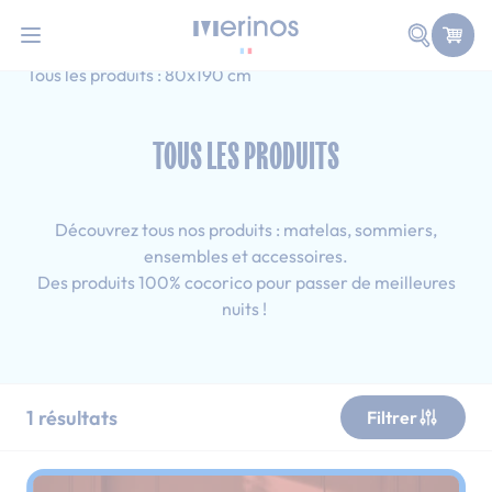
101 nuits d'essai pour tester votre matelas
Allez au contenu
Faire une
Accueil
Tous les produits
Ado
Tous les produits : 80x190 cm
TOUS LES PRODUITS
Découvrez tous nos produits : matelas, sommiers,
ensembles et accessoires.
Des produits 100% cocorico pour passer de meilleures
nuits !
1
résultats
Filtrer