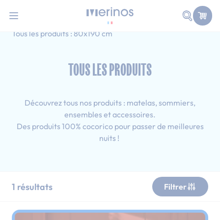
101 nuits d'essai pour tester votre matelas
Allez au contenu
Faire une
Accueil
Tous les produits
Adulte
Tous les produits : 80x190 cm
TOUS LES PRODUITS
Découvrez tous nos produits : matelas, sommiers,
ensembles et accessoires.
Des produits 100% cocorico pour passer de meilleures
nuits !
1
résultats
Filtrer