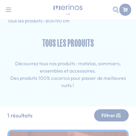
101 nuits d'essai pour tester votre matelas
Allez au contenu
Faire une
Accueil
Tous les produits
Adulte
Tous les produits : 80x190 cm
TOUS LES PRODUITS
Découvrez tous nos produits : matelas, sommiers,
ensembles et accessoires.
Des produits 100% cocorico pour passer de meilleures
nuits !
1
résultats
Filtrer