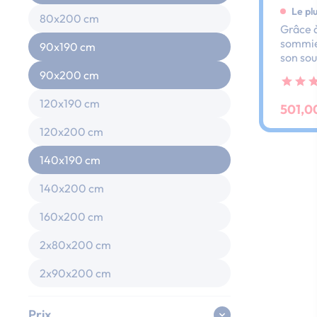
Le pl
80x200 cm
Grâce à
sommier
90x190 cm
son sou
dos et 
90x200 cm
ses lat
au peti
120x190 cm
501,0
120x200 cm
140x190 cm
140x200 cm
160x200 cm
2x80x200 cm
2x90x200 cm
Prix