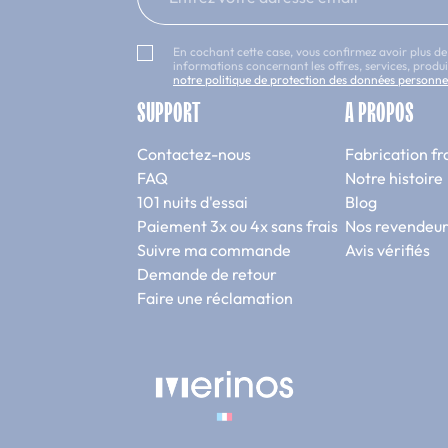
En cochant cette case, vous confirmez avoir plus de
informations concernant les offres, services, prod
notre politique de protection des données personne
SUPPORT
A PROPOS
Contactez-nous
Fabrication fr
FAQ
Notre histoire
101 nuits d'essai
Blog
Paiement 3x ou 4x sans frais
Nos revendeur
Suivre ma commande
Avis vérifiés
Demande de retour
Faire une réclamation