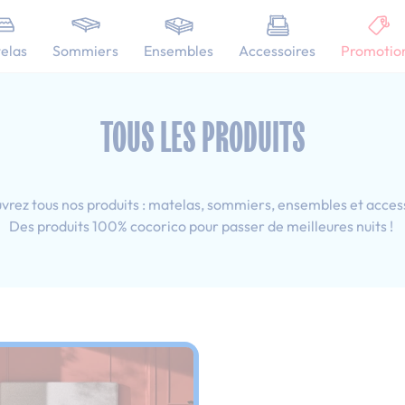
101 nuits d'essai pour tester votre matelas
elas
Sommiers
Ensembles
Accessoires
Promotio
esprit déco
Ado
Tous les produits : 80x190 cm
TOUS LES PRODUITS
rez tous nos produits : matelas, sommiers, ensembles et acces
Des produits 100% cocorico pour passer de meilleures nuits !