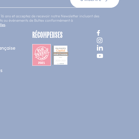
 16 ans et acceptez de recevoir notre Newsletter incluant des
uits ou évènements de Bultex conformément à
lles
.
RÉCOMPENSES
ançaise
s