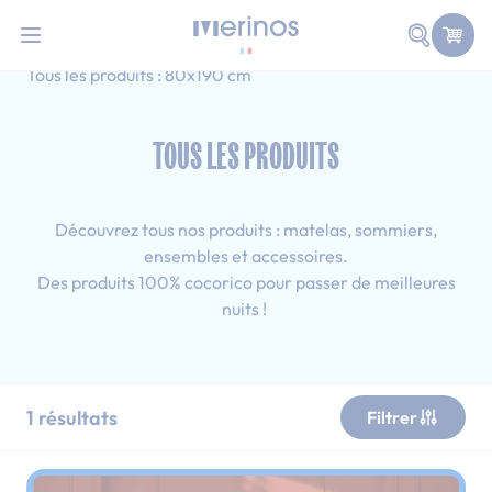
101 nuits d'essai pour tester votre matelas
Allez au contenu
Faire une
Accueil
Tous les produits
Adulte
Tous les produits : 80x190 cm
TOUS LES PRODUITS
Découvrez tous nos produits : matelas, sommiers,
ensembles et accessoires.
Des produits 100% cocorico pour passer de meilleures
nuits !
1
résultats
Filtrer