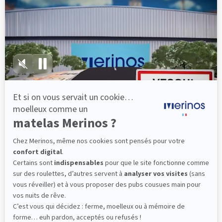
lattes, vous évitez les douleurs au petit matin.
(10 avis)
501,00 €
Dès
Découvrir
Livraison gratuite
Marque Française
101 nuits d'essai*