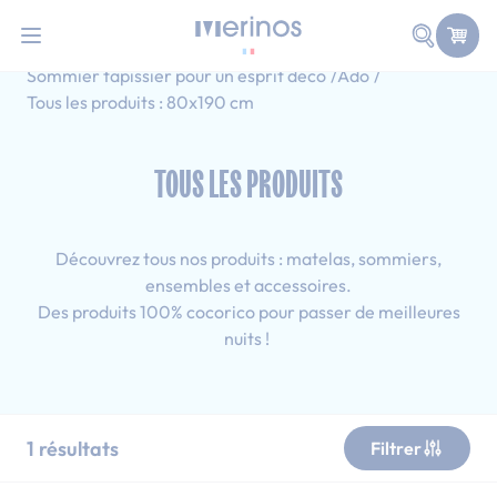
101 nuits d'essai pour tester votre matelas
Allez au contenu
Faire une
Accueil
Tous les produits
Sommier tapissier pour un esprit déco
Ado
Tous les produits : 80x190 cm
TOUS LES PRODUITS
Découvrez tous nos produits : matelas, sommiers,
ensembles et accessoires.
Des produits 100% cocorico pour passer de meilleures
nuits !
1
résultats
Filtrer