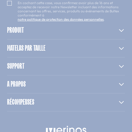
En cochant cette case, vous confirmez avoir plus de 16 ans et
acceptez de recevoir notre Newsletter incluant des informations
concernant les offres, services, produits ou évènements de Bultex
conformément à
notre politique de protection des données personnelles
.
PRODUIT
MATELAS PAR TAILLE
SUPPORT
A PROPOS
RÉCOMPENSES