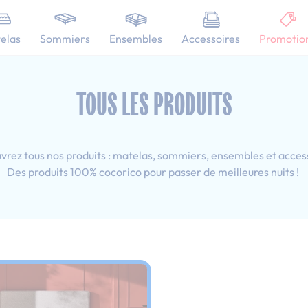
101 nuits d'essai pour tester votre matelas
elas
Sommiers
Ensembles
Accessoires
Promotio
esprit déco
Ado
Tous les produits : 80x190 cm
TOUS LES PRODUITS
rez tous nos produits : matelas, sommiers, ensembles et acces
Des produits 100% cocorico pour passer de meilleures nuits !