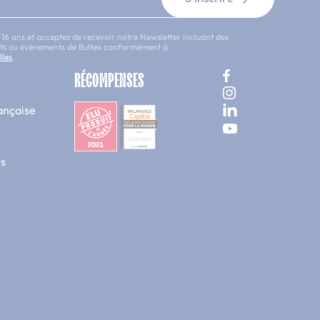
 16 ans et acceptez de recevoir notre Newsletter incluant des
uits ou évènements de Bultex conformément à
lles
.
RÉCOMPENSES
ançaise
s