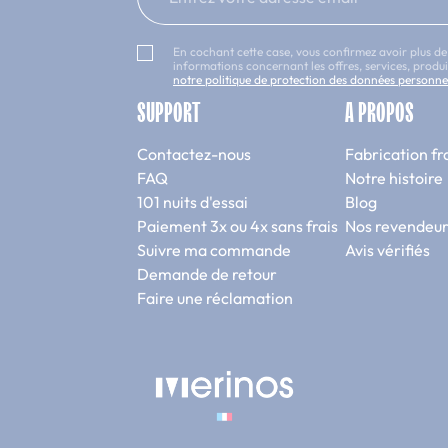
En cochant cette case, vous confirmez avoir plus de
informations concernant les offres, services, prod
notre politique de protection des données personne
SUPPORT
A PROPOS
Contactez-nous
Fabrication fr
FAQ
Notre histoire
101 nuits d'essai
Blog
Paiement 3x ou 4x sans frais
Nos revendeur
Suivre ma commande
Avis vérifiés
Demande de retour
Faire une réclamation