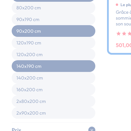
Le pl
80x200 cm
Grâce à
sommier
90x190 cm
son sou
dos et 
90x200 cm
ses lat
au peti
120x190 cm
501,0
120x200 cm
140x190 cm
140x200 cm
160x200 cm
2x80x200 cm
2x90x200 cm
Prix