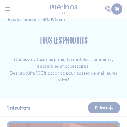
101 nuits d'essai pour tester votre matelas
Allez au contenu
Faire une
Accueil
Tous les produits
Ado
Tous les produits : 80x190 cm
TOUS LES PRODUITS
Découvrez tous nos produits : matelas, sommiers,
ensembles et accessoires.
Des produits 100% cocorico pour passer de meilleures
nuits !
1
résultats
Filtrer