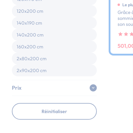
Le pl
120x200 cm
Grâce à
sommier
140x190 cm
son sou
dos et 
140x200 cm
ses lat
au peti
501,0
160x200 cm
2x80x200 cm
2x90x200 cm
Prix
Réinitialiser