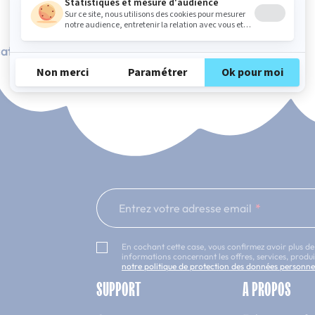
ation Française
101 nuits d'essai*
Entrez votre adresse email
En cochant cette case, vous confirmez avoir plus de
informations concernant les offres, services, prod
notre politique de protection des données personne
SUPPORT
A PROPOS