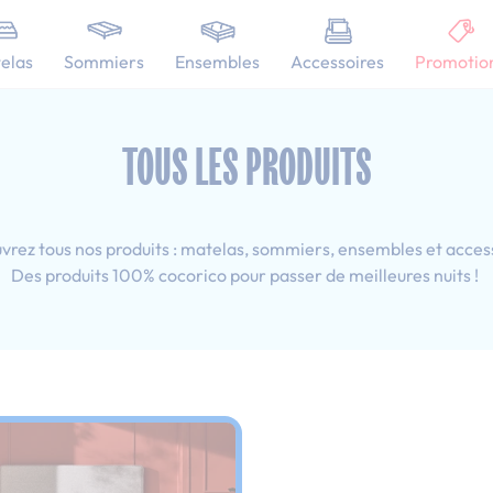
101 nuits d'essai pour tester votre matelas
elas
Sommiers
Ensembles
Accessoires
Promotio
esprit déco
Tous les produits : 80x190 cm
TOUS LES PRODUITS
rez tous nos produits : matelas, sommiers, ensembles et acces
Des produits 100% cocorico pour passer de meilleures nuits !