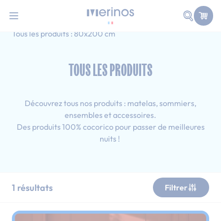
101 nuits d'essai pour tester votre matelas
Allez au contenu
Faire une
Accueil
Tous les produits
Simple
Tous les produits : 80x200 cm
TOUS LES PRODUITS
Découvrez tous nos produits : matelas, sommiers,
ensembles et accessoires.
Des produits 100% cocorico pour passer de meilleures
nuits !
1
résultats
Filtrer