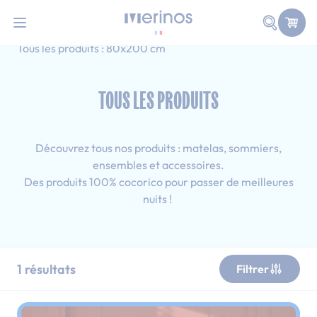
101 nuits d'essai pour tester votre matelas
Allez au contenu
Faire une
Accueil
Tous les produits
Simple
Tous les produits : 80x200 cm
TOUS LES PRODUITS
Découvrez tous nos produits : matelas, sommiers,
ensembles et accessoires.
Des produits 100% cocorico pour passer de meilleures
nuits !
1
résultats
Filtrer