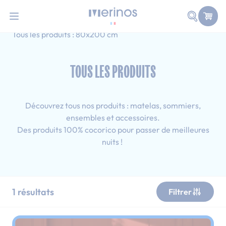
101 nuits d'essai pour tester votre matelas
Allez au contenu
Faire une
Accueil
Tous les produits
Adulte
Tous les produits : 80x200 cm
TOUS LES PRODUITS
Découvrez tous nos produits : matelas, sommiers,
ensembles et accessoires.
Des produits 100% cocorico pour passer de meilleures
nuits !
1
résultats
Filtrer