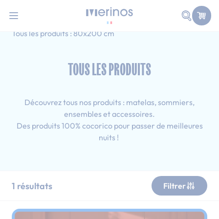
101 nuits d'essai pour tester votre matelas
Allez au contenu
Faire une
Accueil
Tous les produits
Double
Tous les produits : 80x200 cm
TOUS LES PRODUITS
Découvrez tous nos produits : matelas, sommiers,
ensembles et accessoires.
Des produits 100% cocorico pour passer de meilleures
nuits !
1
résultats
Filtrer