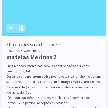
lattes, vous évitez les douleurs au petit matin.
(10 avis)
501,00 €
Découvrir
Livraison gratuite
Fabrication Française
101 nuits d'essai*