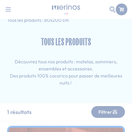
101 nuits d'essai pour tester votre matelas
Allez au contenu
Faire une
Accueil
Tous les produits
Simple
Tous les produits : 80x200 cm
TOUS LES PRODUITS
Découvrez tous nos produits : matelas, sommiers,
ensembles et accessoires.
Des produits 100% cocorico pour passer de meilleures
nuits !
1
résultats
Filtrer