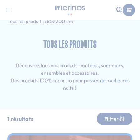
101 nuits d'essai pour tester votre matelas
Allez au contenu
Faire une
Accueil
Tous les produits
Adulte
Tous les produits : 80x200 cm
TOUS LES PRODUITS
Découvrez tous nos produits : matelas, sommiers,
ensembles et accessoires.
Des produits 100% cocorico pour passer de meilleures
nuits !
1
résultats
Filtrer