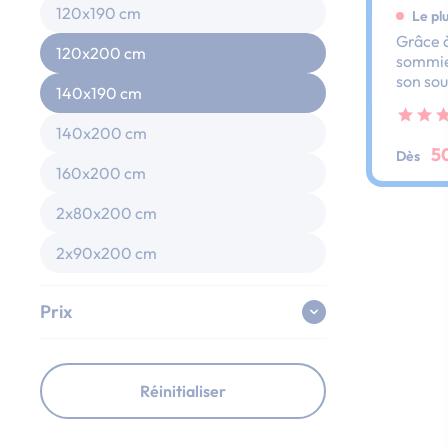
120x190 cm
Le pl
Grâce à
120x200 cm
sommier
son sou
140x190 cm
dos et 
ses lat
140x200 cm
au peti
5
Dès
160x200 cm
2x80x200 cm
2x90x200 cm
Prix
Réinitialiser