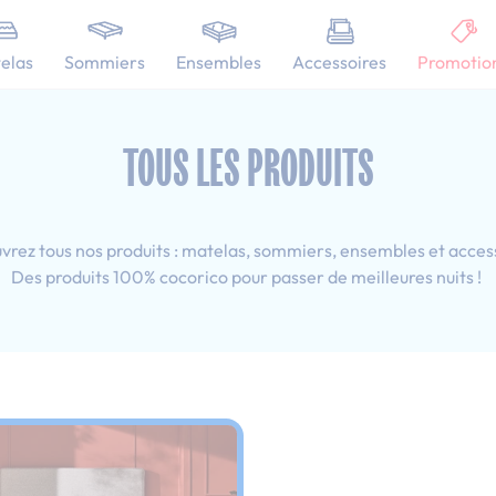
101 nuits d'essai pour tester votre matelas
elas
Sommiers
Ensembles
Accessoires
Promotio
 80x200 cm
TOUS LES PRODUITS
rez tous nos produits : matelas, sommiers, ensembles et acces
Des produits 100% cocorico pour passer de meilleures nuits !