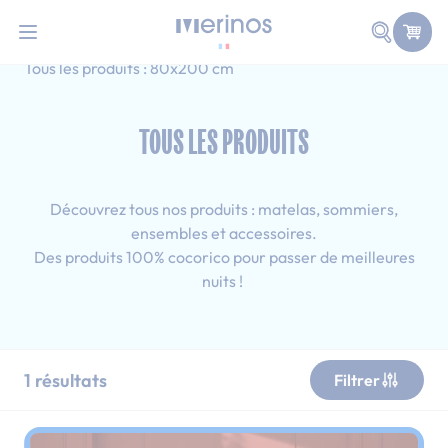
101 nuits d'essai pour tester votre matelas
Allez au contenu
Faire une
Accueil
Tous les produits
Adulte
Tous les produits : 80x200 cm
TOUS LES PRODUITS
Découvrez tous nos produits : matelas, sommiers,
ensembles et accessoires.
Des produits 100% cocorico pour passer de meilleures
nuits !
1
résultats
Filtrer