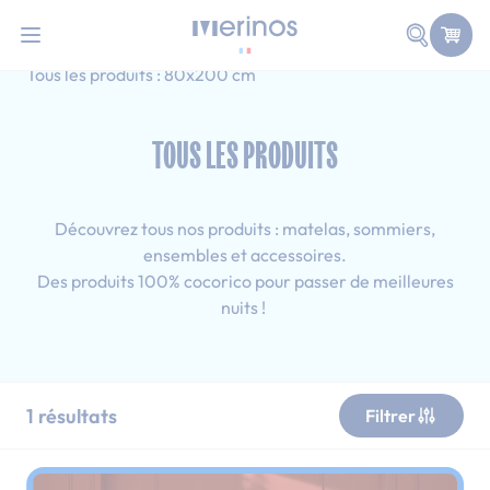
101 nuits d'essai pour tester votre matelas
Allez au contenu
Faire une
Accueil
Tous les produits
Simple
Tous les produits : 80x200 cm
TOUS LES PRODUITS
Découvrez tous nos produits : matelas, sommiers,
ensembles et accessoires.
Des produits 100% cocorico pour passer de meilleures
nuits !
1
résultats
Filtrer