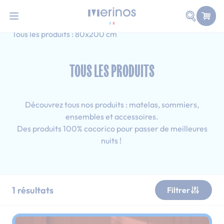
101 nuits d'essai pour tester votre matelas
Allez au contenu
Faire une
Accueil
Tous les produits
Ado
Tous les produits : 80x200 cm
TOUS LES PRODUITS
Découvrez tous nos produits : matelas, sommiers,
ensembles et accessoires.
Des produits 100% cocorico pour passer de meilleures
nuits !
1
résultats
Filtrer