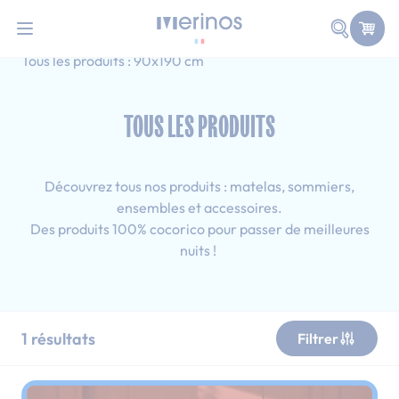
101 nuits d'essai pour tester votre matelas
Allez au contenu
Faire une
Accueil
Tous les produits
Simple
Tous les produits : 90x190 cm
TOUS LES PRODUITS
Découvrez tous nos produits : matelas, sommiers,
ensembles et accessoires.
Des produits 100% cocorico pour passer de meilleures
nuits !
1
résultats
Filtrer